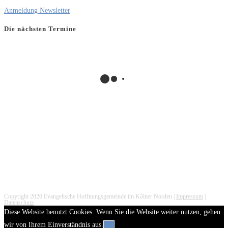
Anmeldung Newsletter
Die nächsten Termine
Copyright 2026 Evangelische Hoffnungsgemeinde im Kölner Norden |
Impressum
|
Datenschutz
Diese Website benutzt Cookies. Wenn Sie die Website weiter nutzen, gehen
wir von Ihrem Einverständnis aus.
OK