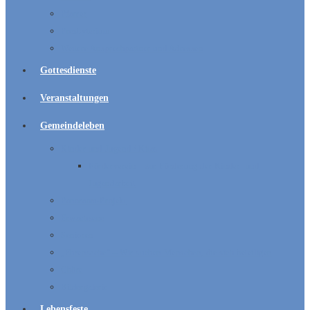
Pfarrer
Presbyterium
Weitere Ansprechpartner und Adressen
Gottesdienste
Veranstaltungen
Gemeindeleben
Kinder und Jugend / Kitas
Förderverein – zur Förderung der Kinder- und
Jugendarbeit
Panorama-Projekt
Erwachsene
Senioren
„Ehrensache“ – Wir suchen Menschen, die sich beteiligen
Chöre
Bildergalerie
Lebensfeste