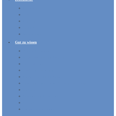
Kircheneintritt
Taufe
Konfirmation
Trauung
Beerdigungen
Gut zu wissen
Anmeldung Newsletter
Ansprechpartner und Adressen
Gemeindebriefe
Hüpfburg-Vermietung
Kleidersammlung für Bethel
Links und allgemeine kirchliche Informationen
Ökumene
Predigten und Ansprachen
Seelsorge
Spenden und Kollekten