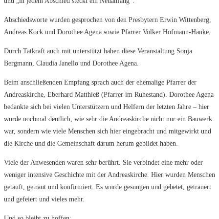
und „in jedem Abschied steckt ein Neuanfang“.
Abschiedsworte wurden gesprochen von den Presbytern Erwin Wittenberg,
Andreas Kock und Dorothee Agena sowie Pfarrer Volker Hofmann-Hanke.
Durch Tatkraft auch mit unterstützt haben diese Veranstaltung Sonja
Bergmann, Claudia Janello und Dorothee Agena.
Beim anschließenden Empfang sprach auch der ehemalige Pfarrer der
Andreaskirche, Eberhard Matthieß (Pfarrer im Ruhestand). Dorothee Agena
bedankte sich bei vielen Unterstützern und Helfern der letzten Jahre – hier
wurde nochmal deutlich, wie sehr die Andreaskirche nicht nur ein Bauwerk
war, sondern wie viele Menschen sich hier eingebracht und mitgewirkt und
die Kirche und die Gemeinschaft darum herum gebildet haben.
Viele der Anwesenden waren sehr berührt. Sie verbindet eine mehr oder
weniger intensive Geschichte mit der Andreaskirche. Hier wurden Menschen
getauft, getraut und konfirmiert. Es wurde gesungen und gebetet, getrauert
und gefeiert und vieles mehr.
Und so bleibt zu hoffen: