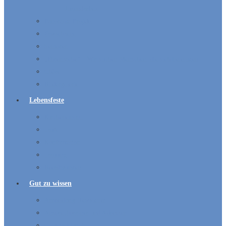
Jugendarbeit
Panorama-Projekt
Erwachsene
Senioren
„Ehrensache“ – Wir suchen Menschen, die sich beteiligen
Chöre
Bildergalerie
Lebensfeste
Kircheneintritt
Taufe
Konfirmation
Trauung
Beerdigungen
Gut zu wissen
Anmeldung Newsletter
Ansprechpartner und Adressen
Gemeindebriefe