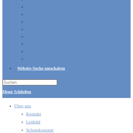
Gemeindebriefe
Hüpfburg-Vermietung
Kleidersammlung für Bethel
Links und allgemeine kirchliche Informationen
Ökumene
Predigten und Ansprachen
Seelsorge
Spenden und Kollekten
Website-Suche umschalten
Menü
Schließen
Über uns
Kontakt
Leitbild
Schutzkonzept