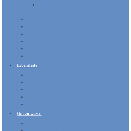
Förderverein – zur Förderung der Kinder- und
Jugendarbeit
Panorama-Projekt
Erwachsene
Senioren
„Ehrensache“ – Wir suchen Menschen, die sich beteiligen
Chöre
Bildergalerie
Lebensfeste
Kircheneintritt
Taufe
Konfirmation
Trauung
Beerdigungen
Gut zu wissen
Anmeldung Newsletter
Ansprechpartner und Adressen