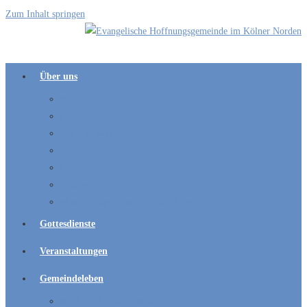
Zum Inhalt springen
Über uns
Kontakt
Leitbild
Schutzkonzept
Kirchen
Pfarrer
Presbyterium
Weitere Ansprechpartner und Adressen
Gottesdienste
Veranstaltungen
Gemeindeleben
Kinder und Jugend / Kitas