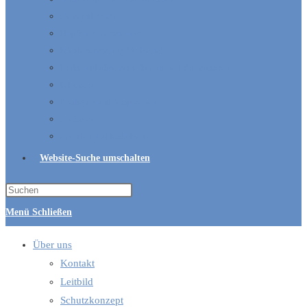
Gemeindebriefe
Hüpfburg-Vermietung
Kleidersammlung für Bethel
Links und allgemeine kirchliche Informationen
Ökumene
Predigten und Ansprachen
Seelsorge
Spenden und Kollekten
Website-Suche umschalten
Menü
Schließen
Über uns
Kontakt
Leitbild
Schutzkonzept