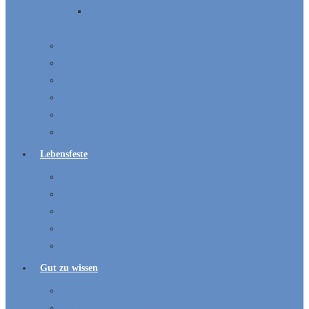
Förderverein – zur Förderung der Kinder- und
Jugendarbeit
Panorama-Projekt
Erwachsene
Senioren
„Ehrensache“ – Wir suchen Menschen, die sich beteiligen
Chöre
Bildergalerie
Lebensfeste
Kircheneintritt
Taufe
Konfirmation
Trauung
Beerdigungen
Gut zu wissen
Anmeldung Newsletter
Ansprechpartner und Adressen