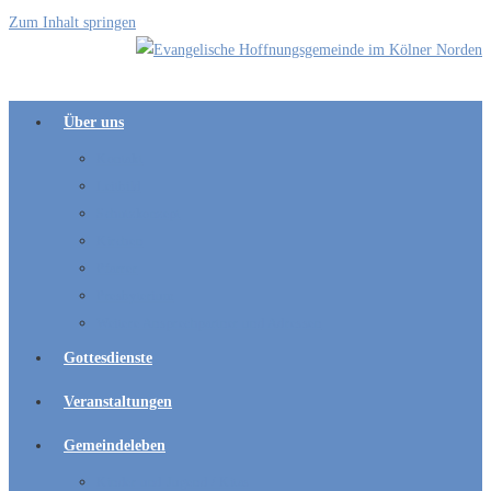
Zum Inhalt springen
Über uns
Kontakt
Leitbild
Schutzkonzept
Kirchen
Pfarrer
Presbyterium
Weitere Ansprechpartner und Adressen
Gottesdienste
Veranstaltungen
Gemeindeleben
Kinder und Jugend / Kitas