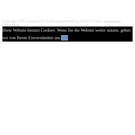
Copyright 2026 Evangelische Hoffnungsgemeinde im Kölner Norden |
Impressum
|
Datenschutz
Diese Website benutzt Cookies. Wenn Sie die Website weiter nutzen, gehen
wir von Ihrem Einverständnis aus.
OK