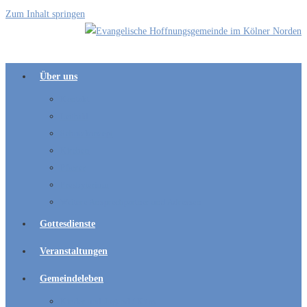
Zum Inhalt springen
Über uns
Kontakt
Leitbild
Schutzkonzept
Kirchen
Pfarrer
Presbyterium
Weitere Ansprechpartner und Adressen
Gottesdienste
Veranstaltungen
Gemeindeleben
Kinder und Jugend / Kitas