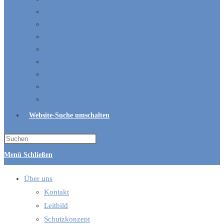
Gemeindebriefe
Hüpfburg-Vermietung
Kleidersammlung für Bethel
Links und allgemeine kirchliche Informationen
Ökumene
Predigten und Ansprachen
Seelsorge
Spenden und Kollekten
Website-Suche umschalten
Menü
Schließen
Über uns
Kontakt
Leitbild
Schutzkonzept