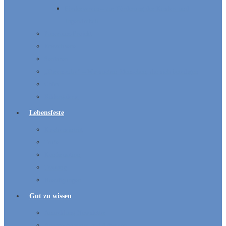
Förderverein – zur Förderung der Kinder- und
Jugendarbeit
Panorama-Projekt
Erwachsene
Senioren
„Ehrensache“ – Wir suchen Menschen, die sich beteiligen
Chöre
Bildergalerie
Lebensfeste
Kircheneintritt
Taufe
Konfirmation
Trauung
Beerdigungen
Gut zu wissen
Anmeldung Newsletter
Ansprechpartner und Adressen