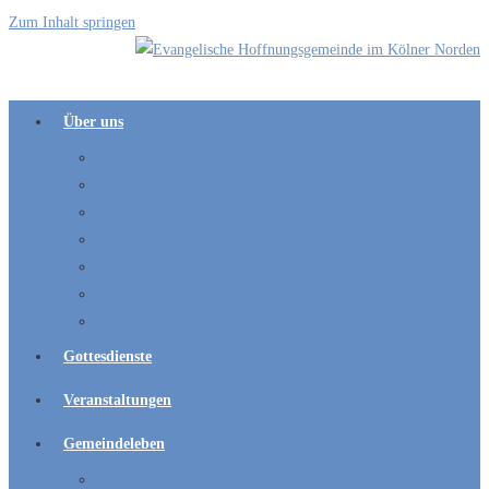
Zum Inhalt springen
Über uns
Kontakt
Leitbild
Schutzkonzept
Kirchen
Pfarrer
Presbyterium
Weitere Ansprechpartner und Adressen
Gottesdienste
Veranstaltungen
Gemeindeleben
Kinder und Jugend / Kitas