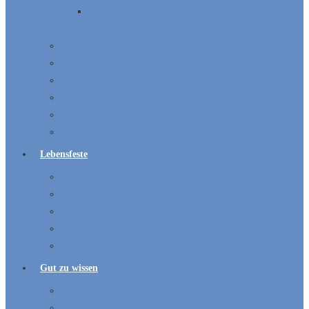
Förderverein – zur Förderung der Kinder- und
Jugendarbeit
Panorama-Projekt
Erwachsene
Senioren
„Ehrensache“ – Wir suchen Menschen, die sich beteiligen
Chöre
Bildergalerie
Lebensfeste
Kircheneintritt
Taufe
Konfirmation
Trauung
Beerdigungen
Gut zu wissen
Anmeldung Newsletter
Ansprechpartner und Adressen