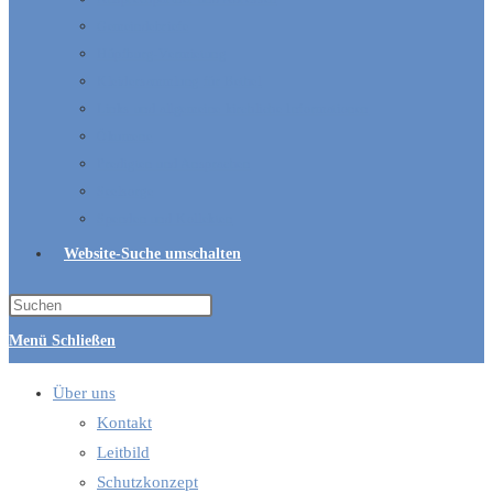
Gemeindebriefe
Hüpfburg-Vermietung
Kleidersammlung für Bethel
Links und allgemeine kirchliche Informationen
Ökumene
Predigten und Ansprachen
Seelsorge
Spenden und Kollekten
Website-Suche umschalten
Menü
Schließen
Über uns
Kontakt
Leitbild
Schutzkonzept