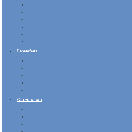
Panorama-Projekt
Erwachsene
Senioren
„Ehrensache“ – Wir suchen Menschen, die sich beteiligen
Chöre
Bildergalerie
Lebensfeste
Kircheneintritt
Taufe
Konfirmation
Trauung
Beerdigungen
Gut zu wissen
Anmeldung Newsletter
Ansprechpartner und Adressen
Gemeindebriefe
Hüpfburg-Vermietung