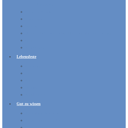
Jugendarbeit
Panorama-Projekt
Erwachsene
Senioren
„Ehrensache“ – Wir suchen Menschen, die sich beteiligen
Chöre
Bildergalerie
Lebensfeste
Kircheneintritt
Taufe
Konfirmation
Trauung
Beerdigungen
Gut zu wissen
Anmeldung Newsletter
Ansprechpartner und Adressen
Gemeindebriefe