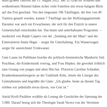
beim großen Tauffest am 13. August 2022. Bei 32 Grad im Schatten und
wolkenlosem Himmel haben sicher viele Familien mit etwas bangem Blick
auf das Fest geschaut. Von den insgesamt 196 Täuflingen, die hier von 40
Täufern getauft wurden, kamen 7 Täuflinge aus der Hoffnungsgemeinde.
Darunter war auch ein Erwachsener, der sich für den Eintritt in unsere
Gemeinschaft entschieden hat. Das bunte und unterhaltsame Programm –
moderiert von Ralph Caspers von der „Sendung mit der Maus“ und der
Entertainerin Annie Heger – sorgte für Unterhaltung. Ein Wasserwagen
sorgte für ausreichend Trinkwasser.
Gute Laune im Publikum brachte die politisch-feministische Musikerin Suli
Puschban, die Kindermusik vortrug, und Frau Höpker, die gewohnt fröhlich
zum Gesang von jungen und alten Hits bat. Pfarrerin Caroline Schnabel,
Krankenhausseelsorgerin an der Uniklinik Köln, leitete die Liturgie des
Gottesdienstes und begrüßte die Gäste: „Ich glaube, heute an diesem Tag
erleben wir jedenfalls etwas davon, wie Gott ist.“
Astrid Kroll-Packbier erzählte als Lesung die Geschichte der Speisung der
5.000. Darauf bezog sich die Theologin Sarah Vecera von der Vereinten