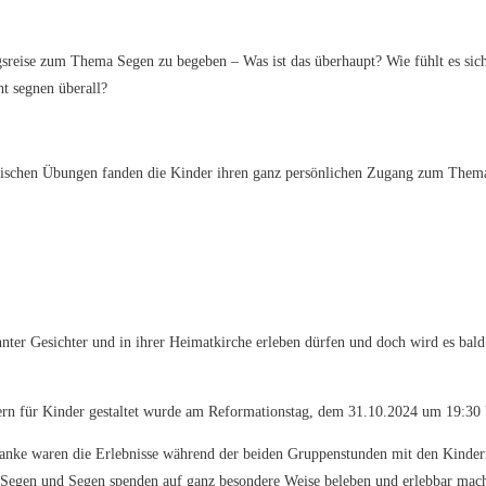
reise zum Thema Segen zu begeben – Was ist das überhaupt? Wie fühlt es sich
t segnen überall?
tischen Übungen fanden die Kinder ihren ganz persönlichen Zugang zum Thema
nnter Gesichter und in ihrer Heimatkirche erleben dürfen und doch wird es ba
rn für Kinder gestaltet wurde am Reformationstag, dem 31.10.2024 um 19:3
nke waren die Erlebnisse während der beiden Gruppenstunden mit den Kindern 
Segen und Segen spenden auf ganz besondere Weise beleben und erlebbar mac