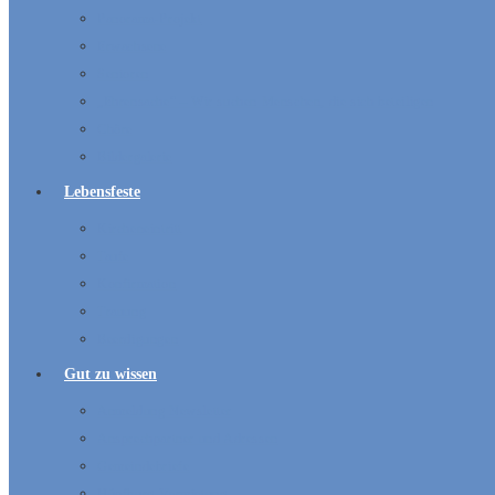
Panorama-Projekt
Erwachsene
Senioren
„Ehrensache“ – Wir suchen Menschen, die sich beteiligen
Chöre
Bildergalerie
Lebensfeste
Kircheneintritt
Taufe
Konfirmation
Trauung
Beerdigungen
Gut zu wissen
Anmeldung Newsletter
Ansprechpartner und Adressen
Gemeindebriefe
Hüpfburg-Vermietung