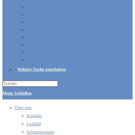
Gemeindebriefe
Hüpfburg-Vermietung
Kleidersammlung für Bethel
Links und allgemeine kirchliche Informationen
Ökumene
Predigten und Ansprachen
Seelsorge
Spenden und Kollekten
Website-Suche umschalten
Menü
Schließen
Über uns
Kontakt
Leitbild
Schutzkonzept