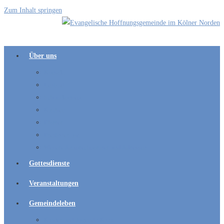
Zum Inhalt springen
Über uns
Kontakt
Leitbild
Schutzkonzept
Kirchen
Pfarrer
Presbyterium
Weitere Ansprechpartner und Adressen
Gottesdienste
Veranstaltungen
Gemeindeleben
Kinder und Jugend / Kitas