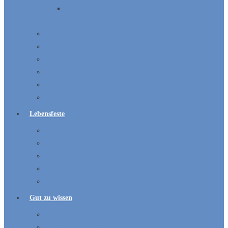
Förderverein – zur Förderung der Kinder- und
Jugendarbeit
Panorama-Projekt
Erwachsene
Senioren
„Ehrensache“ – Wir suchen Menschen, die sich beteiligen
Chöre
Bildergalerie
Lebensfeste
Kircheneintritt
Taufe
Konfirmation
Trauung
Beerdigungen
Gut zu wissen
Anmeldung Newsletter
Ansprechpartner und Adressen