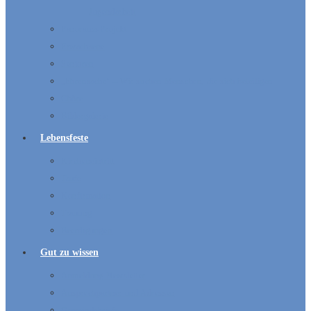
Jugendarbeit
Panorama-Projekt
Erwachsene
Senioren
„Ehrensache“ – Wir suchen Menschen, die sich beteiligen
Chöre
Bildergalerie
Lebensfeste
Kircheneintritt
Taufe
Konfirmation
Trauung
Beerdigungen
Gut zu wissen
Anmeldung Newsletter
Ansprechpartner und Adressen
Gemeindebriefe