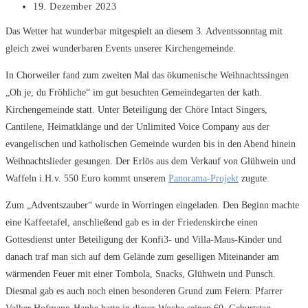
Beitrag
19. Dezember 2023
veröffentlicht:
Das Wetter hat wunderbar mitgespielt an diesem 3. Adventssonntag mit
gleich zwei wunderbaren Events unserer Kirchengemeinde.
In Chorweiler fand zum zweiten Mal das ökumenische Weihnachtssingen
„Oh je, du Fröhliche“ im gut besuchten Gemeindegarten der kath.
Kirchengemeinde statt. Unter Beteiligung der Chöre Intact Singers,
Cantilene, Heimatklänge und der Unlimited Voice Company aus der
evangelischen und katholischen Gemeinde wurden bis in den Abend hinein
Weihnachtslieder gesungen. Der Erlös aus dem Verkauf von Glühwein und
Waffeln i.H.v. 550 Euro kommt unserem
Panorama-Projekt
zugute.
Zum „Adventszauber“ wurde in Worringen eingeladen. Den Beginn machte
eine Kaffeetafel, anschließend gab es in der Friedenskirche einen
Gottesdienst unter Beteiligung der Konfi3- und Villa-Maus-Kinder und
danach traf man sich auf dem Gelände zum geselligen Miteinander am
wärmenden Feuer mit einer Tombola, Snacks, Glühwein und Punsch.
Diesmal gab es auch noch einen besonderen Grund zum Feiern: Pfarrer