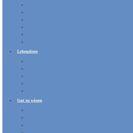
Panorama-Projekt
Erwachsene
Senioren
„Ehrensache“ – Wir suchen Menschen, die sich beteiligen
Chöre
Bildergalerie
Lebensfeste
Kircheneintritt
Taufe
Konfirmation
Trauung
Beerdigungen
Gut zu wissen
Anmeldung Newsletter
Ansprechpartner und Adressen
Gemeindebriefe
Hüpfburg-Vermietung