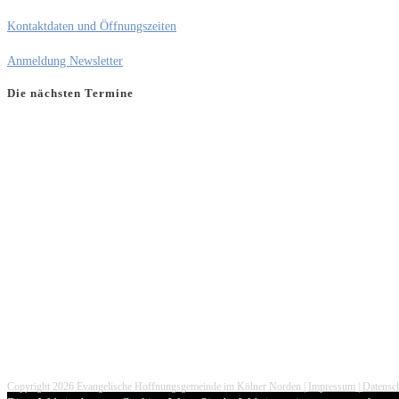
Kontaktdaten und Öffnungszeiten
Anmeldung Newsletter
Die nächsten Termine
Copyright 2026 Evangelische Hoffnungsgemeinde im Kölner Norden |
Impressum
|
Datensc