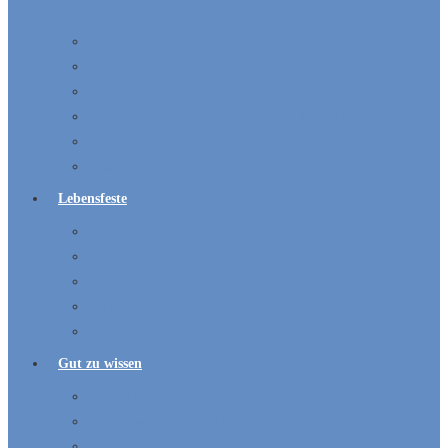
Jugendarbeit
Panorama-Projekt
Erwachsene
Senioren
„Ehrensache“ – Wir suchen Menschen, die sich beteiligen
Chöre
Bildergalerie
Lebensfeste
Kircheneintritt
Taufe
Konfirmation
Trauung
Beerdigungen
Gut zu wissen
Anmeldung Newsletter
Ansprechpartner und Adressen
Gemeindebriefe