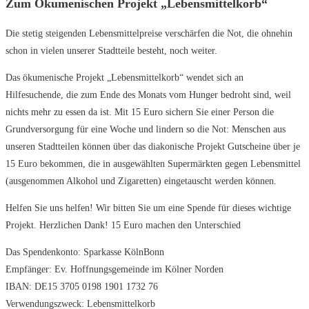
Zum Ökumenischen Projekt „Lebensmittelkorb“
Die
stetig
steigenden
Lebensmittel
preise verschärfen die Not, die ohne
hin
schon in vielen unserer Stadtteile
besteht, noch weiter.
Das ökumenische
Projekt „Lebensmittelkorb“ wendet sich
an
Hilfesuchende, die zum Ende des
Monats vom Hunger bedroht sind, weil
nichts mehr zu essen da ist.
Mit 15 Euro sichern Sie einer Person die
Grundversorgung für eine Woche und
lindern so die Not: Menschen aus
un
seren Stadtteilen können über das dia
konische Projekt Gutscheine über je
15
Euro bekommen, die in ausgewählten
Supermärkten gegen Lebensmittel
(aus
genommen Alkohol und Zigaretten) ein
getauscht werden können.
Helfen Sie uns helfen! Wir bitten Sie um
eine Spende für dieses wichtige
Projekt.
Herzlichen Dank!
15 Euro machen den Unterschied
Das Spendenkonto:
Sparkasse KölnBonn
Empfänger:
Ev. Hoffnungsgemeinde im Kölner Norden
IBAN:
DE15
3705
0198 1901 1732 76
Verwendungszweck:
Lebensmittelkorb