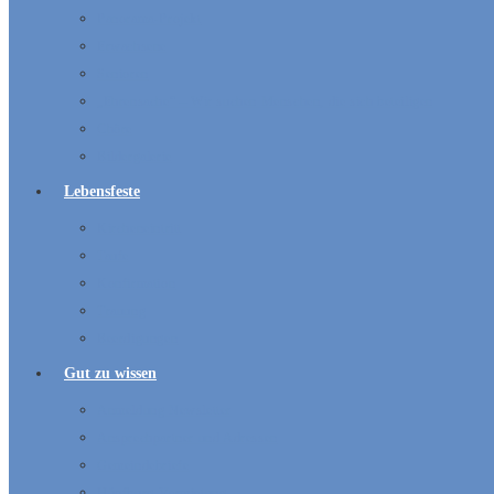
Panorama-Projekt
Erwachsene
Senioren
„Ehrensache“ – Wir suchen Menschen, die sich beteiligen
Chöre
Bildergalerie
Lebensfeste
Kircheneintritt
Taufe
Konfirmation
Trauung
Beerdigungen
Gut zu wissen
Anmeldung Newsletter
Ansprechpartner und Adressen
Gemeindebriefe
Hüpfburg-Vermietung