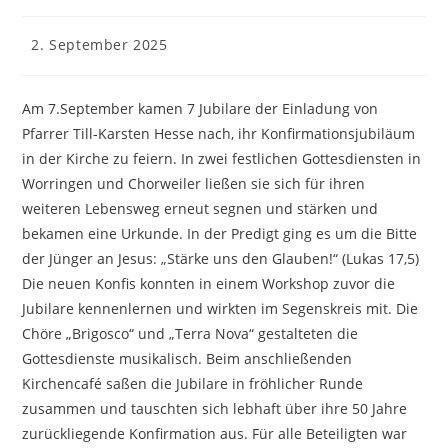
Beitrag
2. September 2025
veröffentlicht:
Am 7.September kamen 7 Jubilare der Einladung von
Pfarrer Till-Karsten Hesse nach, ihr Konfirmationsjubiläum
in der Kirche zu feiern. In zwei festlichen Gottesdiensten in
Worringen und Chorweiler ließen sie sich für ihren
weiteren Lebensweg erneut segnen und stärken und
bekamen eine Urkunde. In der Predigt ging es um die Bitte
der Jünger an Jesus: „Stärke uns den Glauben!“ (Lukas 17,5)
Die neuen Konfis konnten in einem Workshop zuvor die
Jubilare kennenlernen und wirkten im Segenskreis mit. Die
Chöre „Brigosco“ und „Terra Nova“ gestalteten die
Gottesdienste musikalisch. Beim anschließenden
Kirchencafé saßen die Jubilare in fröhlicher Runde
zusammen und tauschten sich lebhaft über ihre 50 Jahre
zurückliegende Konfirmation aus. Für alle Beteiligten war