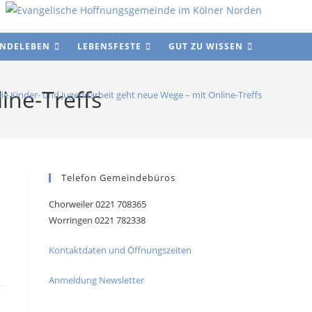
WEBSIT
INDELEBEN
LEBENSFESTE
GUT ZU WISSEN
SUCHE
ine-Treffs
ie Kinder- und Jugendarbeit geht neue Wege – mit Online-Treffs
UMSCH
Telefon Gemeindebüros
Chorweiler 0221 708365
Worringen 0221 782338
Kontaktdaten und Öffnungszeiten
Anmeldung Newsletter